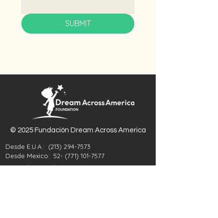
SUBMIT
© 2025 Fundación Dream Across America
Desde E.U.A.:
(213) 294-7573
Desde Mexico:
52- (771) 101-7577
17020 Chatsworth St., Suite 1092
Granada Hills, CA 91344
soporte@dreamacrossamerica.org
DAAF se compromete a devolver la
esperanza y el propósito a los niños nacidos